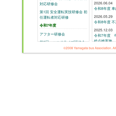
2026.06.04
対応研修会
令和8年度 
第1回 安全運転実技研修会 初
2026.05.29
任運転者対応研修
令和8年度 
令和7年度
2025.12.03
アフター研修会
令和7年度 
総点検実施
第2回 エコドライブ研修会
©2008 Yamagata bus Association. All
2025.08.19
第1回 エコドライブ研修会
令和7年度「
第3回 安全運転実技研修会 初
施
任運転者対応研修会
踏切事故防止訓練と接客・接
遇研修会
第2回 安全運転研修 適年齢者
対応研修会
第1回 安全運転実技研修会 初
任運転者対応研修
令和6年度