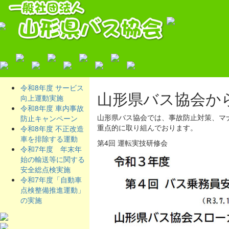
令和8年度 サービス
山形県バス協会か
向上運動実施
令和8年度 車内事故
山形県バス協会では、事故防止対策、マ
防止キャンペーン
重点的に取り組んでおります。
令和8年度 不正改造
車を排除する運動
第4回 運転実技研修会
令和7年度 年末年
始の輸送等に関する
安全総点検実施
令和7年度「自動車
点検整備推進運動」
の実施