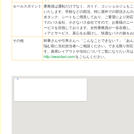
セールスポイント
乗務員は運転だけでなく、ガイド、コンシェルジュもこ
いたします。学校などの部活、特に屋外での部活さんの
水タンク、シートもご用意しており、ご要望により対応
てのバス会社、小さなバス会社ですので、お客様のニー
ービスを目指しております。女性乗務員が一名在籍し、
ィアとサービス、真心をお届けし、快適なバスの旅をお
その他
幹事さんや引率さんへ「こんなことできない？」「あん
悩む前に当社担当者へご相談ください。できる限り対応
す。座席レイアウトや当社についてご覧になりたい方は
http://swantaxi.com/
をごらんください。