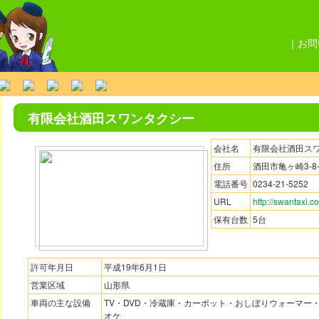
｜
お問
有限会社酒田スワンタクシー
会社名
有限会社酒田ス
住所
酒田市亀ヶ崎3-8-
電話番号
0234-21-5252
URL
http://swantaxi.c
保有台数
5台
許可年月日
平成19年6月1日
営業区域
山形県
車両の主な設備
TV・DVD・冷蔵庫・カーポット・おしぼりウォーマー・
オケ