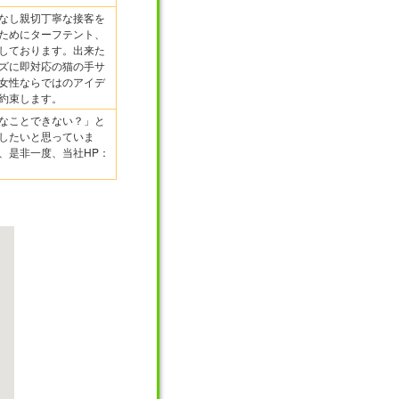
なし親切丁寧な接客を
ためにターフテント、
しております。出来た
ズに即対応の猫の手サ
女性ならではのアイデ
約束します。
なことできない？」と
したいと思っていま
、是非一度、当社HP：