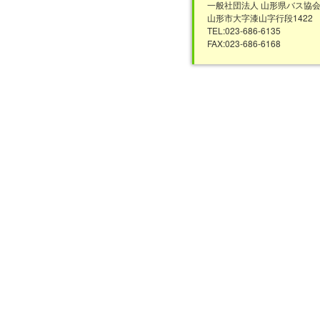
一般社団法人 山形県バス協
山形市大字漆山字行段1422
TEL:023-686-6135
FAX:023-686-6168